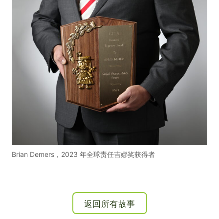
Brian Demers，2023 年全球责任吉娜奖获得者
返回所有故事