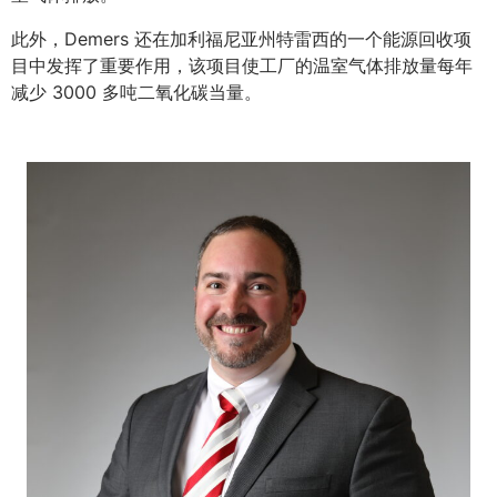
此外，Demers 还在加利福尼亚州特雷西的一个能源回收项
目中发挥了重要作用，该项目使工厂的温室气体排放量每年
减少 3000 多吨二氧化碳当量。