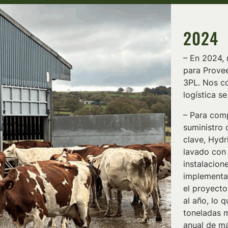
2024
– En 2024,
para Prove
3PL. Nos c
logística s
– Para comp
suministro
clave, Hydr
lavado con 
instalacion
implementa
el proyecto
al año, lo 
toneladas m
anual de má