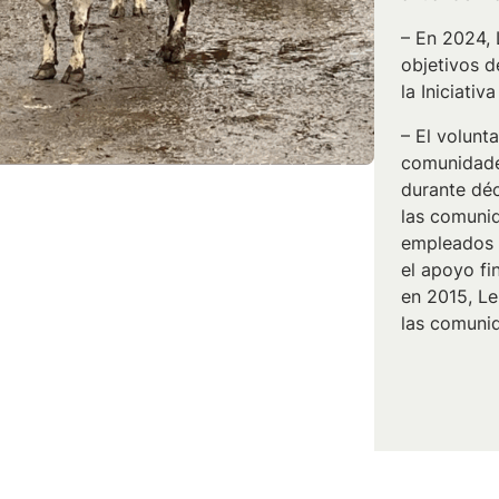
– En 2024,
objetivos d
la Iniciati
– El volunt
comunidade
durante dé
las comunid
empleados y
el apoyo fi
en 2015, Le
las comuni