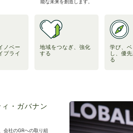
能な未来を創造します。
イノベー
地域をつなぎ、強化
学び、ベ
イプライ
する
し、優先
る
ティ・ガバナン
、会社のGRへの取り組